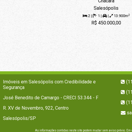
Chácara
Salesópolis
2
2 |
1 |
|
13.900m
R$ 450.000,00
Imóveis em Salesópolis com Credibilidade e
(1
Segurança
(1
José Benedito de Camargo - CRECI 53.344 - F
(1
R. XV de Novembro, 922, Centro
sa
Salesópolis/SP
As informações contidas neste site podem mudar sem aviso prévio. Em c