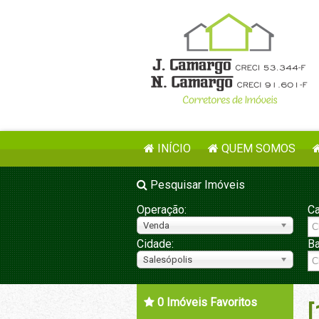
INÍCIO
QUEM SOMOS
Pesquisar Imóveis
Operação:
Ca
Venda
Cidade:
Ba
Salesópolis
0
Imóveis Favoritos
[