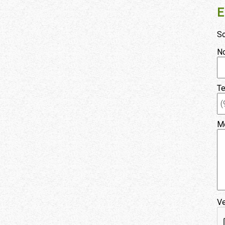
E
So
N
Te
M
Ve