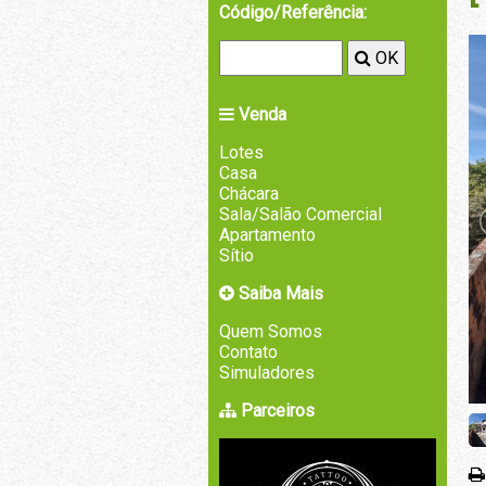
Código/Referência:
OK
Venda
Lotes
Casa
Chácara
Sala/Salão Comercial
Apartamento
Sítio
Saiba Mais
Quem Somos
Contato
Simuladores
Parceiros