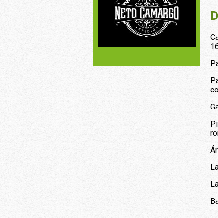
D
Ca
1
Pa
Pa
co
Ga
Pi
ro
Ár
La
La
Ba