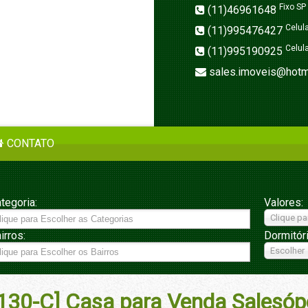
Fixo SP
(11)46961648
Celul
(11)995476427
Celul
(11)995190925
sales.imoveis@hotm
CONTATO
tegoria:
Valores:
Clique pa
irros:
Dormitór
Escolher
130-C] Casa para Venda Salesóp