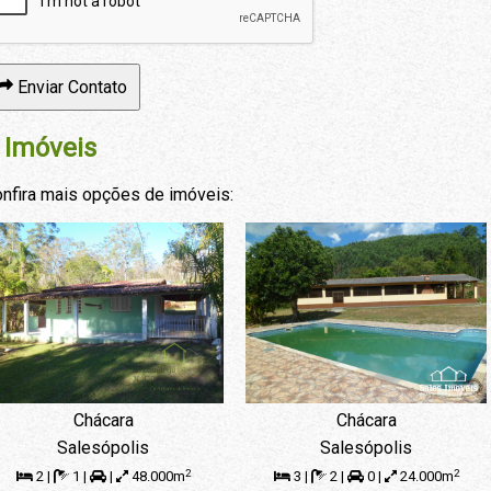
Enviar Contato
 Imóveis
nfira mais opções de imóveis:
Chácara
Chácara
Salesópolis
Salesópolis
2
2
2 |
1 |
|
48.000m
3 |
2 |
0 |
24.000m