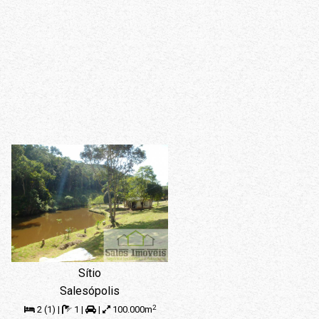
Sítio
Salesópolis
2
2 (1) |
1 |
|
100.000m