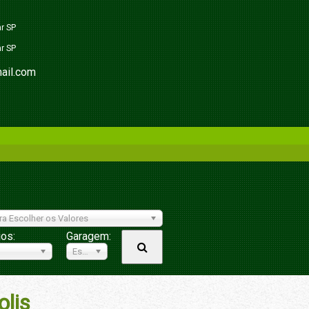
ar SP
ar SP
ail.com
ra Escolher os Valores
ios:
Garagem:
Escolher
olis