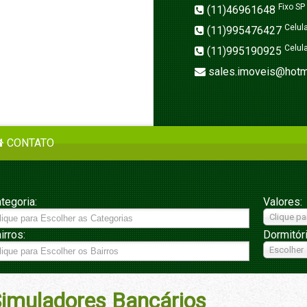
Fixo SP
(11)46961648
Celul
(11)995476427
Celul
(11)995190925
sales.imoveis@hotm
CONTATO
tegoria:
Valores:
Clique pa
irros:
Dormitór
Escolher
imuladores Bancários