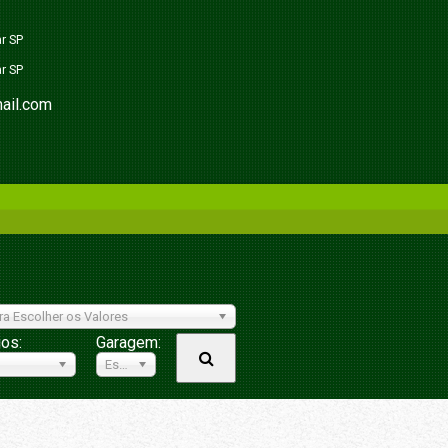
ar SP
ar SP
ail.com
ra Escolher os Valores
ios:
Garagem:
Escolher