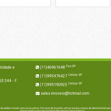
Fixo SP
lidade e
(11)46961648
Celular SP
(11)995476427
53.344 - F
Celular SP
(11)995190925
sales.imoveis@hotmail.com
site podem mudar sem aviso prévio. Em caso de dúvidas utilize nossos canais de atendimento para
Social media icons designed by Roundicons from Flaticon.