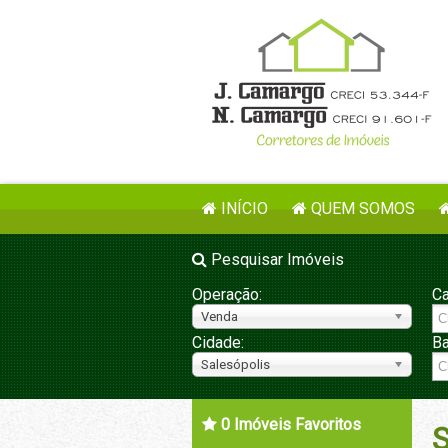
INÍCIO
QUEM SOMOS
Pesquisar Imóveis
Operação:
Ca
Venda
Cidade:
Ba
Salesópolis
0
Imóveis Favoritos
S