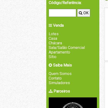
Código/Referência:
OK
Venda
Lotes
Casa
Chácara
Sala/Salão Comercial
Apartamento
Sítio
Saiba Mais
Quem Somos
Contato
Simuladores
Parceiros